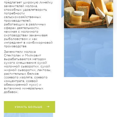
предлагает широкую линейку
заменителей молока,
способных удовлетворить
потребности
сельскохозяйственных
производителей,
работающих в различных
сферах деятельности,
начиная с молочного
скотоводстваи заканчивая
рыболовством и как
ингредиент в комбикормовой
производстве.
Заменители молока
Спектолак и Милковит
вырабатываются методом
сухого смешивания сухой
молочной сыворотки, сухой
жирной сыворотки, лактозы,
растительных белков
(соевого изолята, соевого
концентрата, соевой
обезжиренной муки) и
витаминно минеральных
добавок.
УЗНАТЬ БОЛЬШЕ