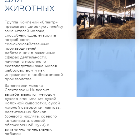
ЖИВОТНЫХ
Группа Компаний «Спектр»
предлагает широкую линейку
заменителей молока,
способных удовлетворить
потребности
сельскохозяйственных
производителей,
работающих в различных
сферах деятельности,
начиная с молочного
скотоводстваи заканчивая
рыболовством и как
ингредиент в комбикормовой
производстве.
Заменители молока
Спектолак и Милковит
вырабатываются методом
сухого смешивания сухой
молочной сыворотки, сухой
жирной сыворотки, лактозы,
растительных белков
(соевого изолята, соевого
концентрата, соевой
обезжиренной муки) и
витаминно минеральных
добавок.