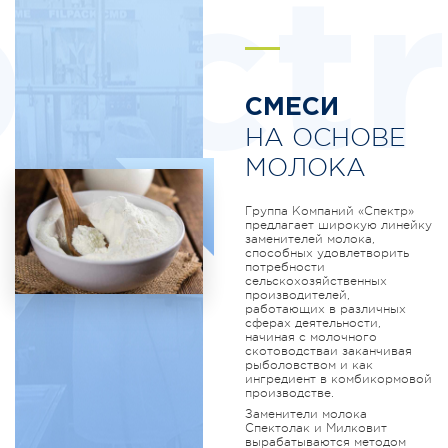
ectr
СМЕСИ
НА ОСНОВЕ
МОЛОКА
Группа Компаний «Спектр»
предлагает широкую линейку
заменителей молока,
способных удовлетворить
потребности
сельскохозяйственных
производителей,
работающих в различных
сферах деятельности,
начиная с молочного
скотоводстваи заканчивая
рыболовством и как
ингредиент в комбикормовой
производстве.
Заменители молока
Спектолак и Милковит
вырабатываются методом