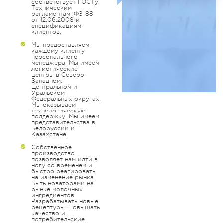
соответствует ГОСТу,
Техническим
регламентам, ФЗ-88
от 12.06.2008 и
спецификациям
клиентов.
Мы предоставляем
каждому клиенту
персонального
менеджера. Мы имеем
логистические
центры в Северо-
Западном,
Центральном и
Уральском
Федеральных округах.
Мы оказываем
технологическую
поддержку. Мы имеем
представительства в
Белоруссии и
Казахстане.
Собственное
производство
позволяет нам идти в
ногу со временем и
быстро реагировать
на изменение рынка.
Быть новаторами на
рынке молочных
ингредиентов.
Разрабатывать новые
рецептуры. Повышать
качество и
потребительские