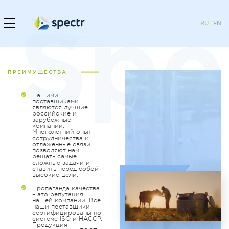
RU
EN
ПРЕИМУЩЕСТВА
Нашими
поставщиками
являются лучшие
российские и
зарубежные
компании.
Многолетний опыт
сотрудничества и
отлаженные связи
позволяют нам
решать самые
сложные задачи и
ставить перед собой
высокие цели.
Пропаганда качества
– это репутация
нашей компании. Все
наши поставщики
сертифицированы по
системе ISO и HACCP.
Продукция