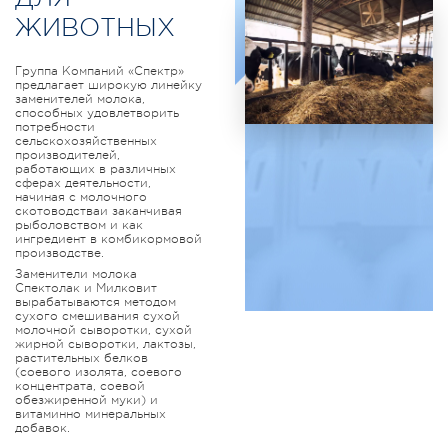
ЖИВОТНЫХ
Группа Компаний «Спектр»
предлагает широкую линейку
заменителей молока,
способных удовлетворить
потребности
сельскохозяйственных
производителей,
работающих в различных
сферах деятельности,
начиная с молочного
скотоводстваи заканчивая
рыболовством и как
ингредиент в комбикормовой
производстве.
Заменители молока
Спектолак и Милковит
вырабатываются методом
сухого смешивания сухой
молочной сыворотки, сухой
жирной сыворотки, лактозы,
растительных белков
(соевого изолята, соевого
концентрата, соевой
обезжиренной муки) и
витаминно минеральных
добавок.