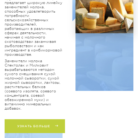
предлагает широкую линейку
заменителей молока,
способных удовлетворить
потребности
сельскохозяйственных
производителей,
работающих в различных
сферах деятельности,
начиная с молочного
скотоводстваи заканчивая
рыболовством и как
ингредиент в комбикормовой
производстве.
Заменители молока
Спектолак и Милковит
вырабатываются методом
сухого смешивания сухой
молочной сыворотки, сухой
жирной сыворотки, лактозы,
растительных белков
(соевого изолята, соевого
концентрата, соевой
обезжиренной муки) и
витаминно минеральных
добавок.
УЗНАТЬ БОЛЬШЕ