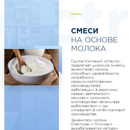
ectr
СМЕСИ
НА ОСНОВЕ
МОЛОКА
Группа Компаний «Спектр»
предлагает широкую линейку
заменителей молока,
способных удовлетворить
потребности
сельскохозяйственных
производителей,
работающих в различных
сферах деятельности,
начиная с молочного
скотоводстваи заканчивая
рыболовством и как
ингредиент в комбикормовой
производстве.
Заменители молока
Спектолак и Милковит
вырабатываются методом