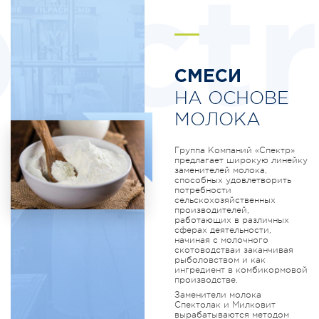
ectr
СМЕСИ
НА ОСНОВЕ
МОЛОКА
Группа Компаний «Спектр»
предлагает широкую линейку
заменителей молока,
способных удовлетворить
потребности
сельскохозяйственных
производителей,
работающих в различных
сферах деятельности,
начиная с молочного
скотоводстваи заканчивая
рыболовством и как
ингредиент в комбикормовой
производстве.
Заменители молока
Спектолак и Милковит
вырабатываются методом