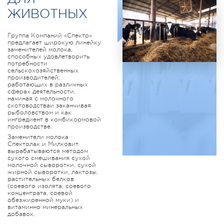
ЖИВОТНЫХ
Группа Компаний «Спектр»
предлагает широкую линейку
заменителей молока,
способных удовлетворить
потребности
сельскохозяйственных
производителей,
работающих в различных
сферах деятельности,
начиная с молочного
скотоводстваи заканчивая
рыболовством и как
ингредиент в комбикормовой
производстве.
Заменители молока
Спектолак и Милковит
вырабатываются методом
сухого смешивания сухой
молочной сыворотки, сухой
жирной сыворотки, лактозы,
растительных белков
(соевого изолята, соевого
концентрата, соевой
обезжиренной муки) и
витаминно минеральных
добавок.