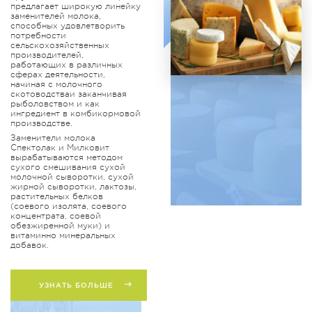
предлагает широкую линейку
заменителей молока,
способных удовлетворить
потребности
сельскохозяйственных
производителей,
работающих в различных
сферах деятельности,
начиная с молочного
скотоводстваи заканчивая
рыболовством и как
ингредиент в комбикормовой
производстве.
Заменители молока
Спектолак и Милковит
вырабатываются методом
сухого смешивания сухой
молочной сыворотки, сухой
жирной сыворотки, лактозы,
растительных белков
(соевого изолята, соевого
концентрата, соевой
обезжиренной муки) и
витаминно минеральных
добавок.
УЗНАТЬ БОЛЬШЕ