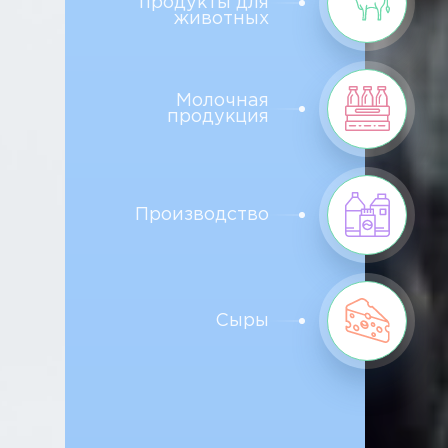
продукты для
животных
Молочная
продукция
Производство
Сыры