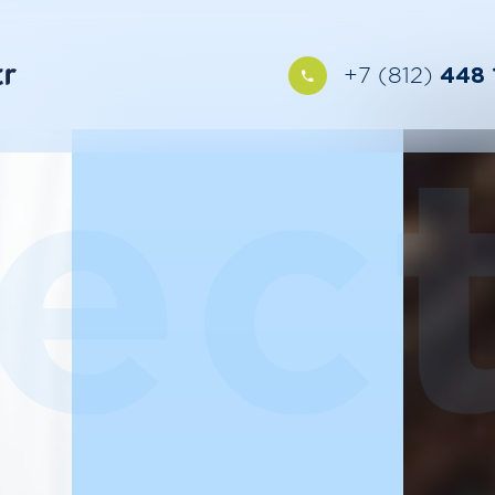
+7 (812)
448 
ect