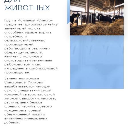
ЖИВОТНЫХ
Группа Компаний «Спектр»
предлагает широкую линейку
заменителей молока,
способных удовлетворить
потребности
сельскохозяйственных
производителей,
работающих в различных
сферах деятельности,
начиная с молочного
скотоводстваи заканчивая
рыболовством и как
ингредиент в комбикормовой
производстве.
Заменители молока
Спектолак и Милковит
вырабатываются методом
сухого смешивания сухой
молочной сыворотки, сухой
жирной сыворотки, лактозы,
растительных белков
(соевого изолята, соевого
концентрата, соевой
обезжиренной муки) и
витаминно минеральных
добавок.