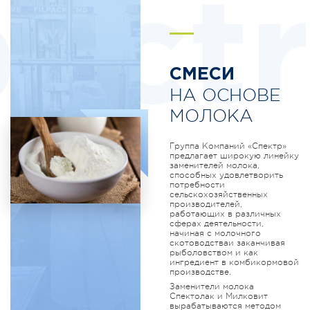
ectr
СМЕСИ
НА ОСНОВЕ
МОЛОКА
Группа Компаний «Спектр»
предлагает широкую линейку
заменителей молока,
способных удовлетворить
потребности
сельскохозяйственных
производителей,
работающих в различных
сферах деятельности,
начиная с молочного
скотоводстваи заканчивая
рыболовством и как
ингредиент в комбикормовой
производстве.
Заменители молока
Спектолак и Милковит
вырабатываются методом