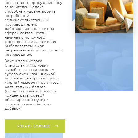
предлагает широкую линейку
заменителей молока,
способных удовлетворить
потребности
сельскохозяйственных
производителей,
работающих в различных
сферах деятельности,
начиная с молочного
скотоводстваи заканчивая
рыболовством и как
ингредиент в комбикормовой
производстве.
Заменители молока
Спектолак и Милковит
вырабатываются методом
сухого смешивания сухой
молочной сыворотки, сухой
жирной сыворотки, лактозы,
растительных белков
(соевого изолята, соевого
концентрата, соевой
обезжиренной муки) и
витаминно минеральных
добавок.
УЗНАТЬ БОЛЬШЕ