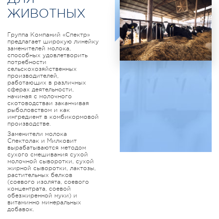
ЖИВОТНЫХ
Группа Компаний «Спектр»
предлагает широкую линейку
заменителей молока,
способных удовлетворить
потребности
сельскохозяйственных
производителей,
работающих в различных
сферах деятельности,
начиная с молочного
скотоводстваи заканчивая
рыболовством и как
ингредиент в комбикормовой
производстве.
Заменители молока
Спектолак и Милковит
вырабатываются методом
сухого смешивания сухой
молочной сыворотки, сухой
жирной сыворотки, лактозы,
растительных белков
(соевого изолята, соевого
концентрата, соевой
обезжиренной муки) и
витаминно минеральных
добавок.