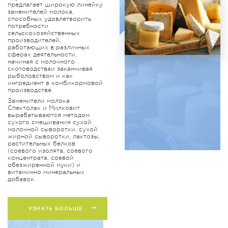
предлагает широкую линейку
заменителей молока,
способных удовлетворить
потребности
сельскохозяйственных
производителей,
работающих в различных
сферах деятельности,
начиная с молочного
скотоводстваи заканчивая
рыболовством и как
ингредиент в комбикормовой
производстве.
Заменители молока
Спектолак и Милковит
вырабатываются методом
сухого смешивания сухой
молочной сыворотки, сухой
жирной сыворотки, лактозы,
растительных белков
(соевого изолята, соевого
концентрата, соевой
обезжиренной муки) и
витаминно минеральных
добавок.
УЗНАТЬ БОЛЬШЕ