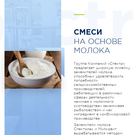
ectr
СМЕСИ
НА ОСНОВЕ
МОЛОКА
Группа Компаний «Спектр»
предлагает широкую линейку
заменителей молока,
способных удовлетворить
потребности
сельскохозяйственных
производителей,
работающих в различных
сферах деятельности,
начиная с молочного
скотоводстваи заканчивая
рыболовством и как
ингредиент в комбикормовой
производстве.
Заменители молока
Спектолак и Милковит
вырабатываются методом