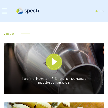
EN
RU
VIDEO
Группа Компаний Спектр- команда
профессионалов