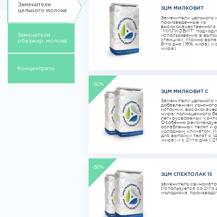
Заменители
ЗЦМ МИЛКОВИТ
цельного молока
Заменители цельного 
произведенные из
высококачественного
“МИЛКОВИТ” подходи
использования в выпо
Заменители
станциях. Можно выпа
обезжир. молока
8-го дня (16% жира) и с
жира)
Концентраты
-50%
ЗЦМ МИЛКОВИТ С
Заменители цельного 
добавлением льняного
источник высококаче
жира, полноценного б
легкоусвояемых компо
Особенно рекомендуе
ослабленных телят и 
холодным климатом. И
для выпойки телят с 14
жира) и с 21-го дня (1
-50%
ЗЦМ СПЕКТОЛАК 15
заменитель свиномато
Используется со 2-го 
молодняка, производс