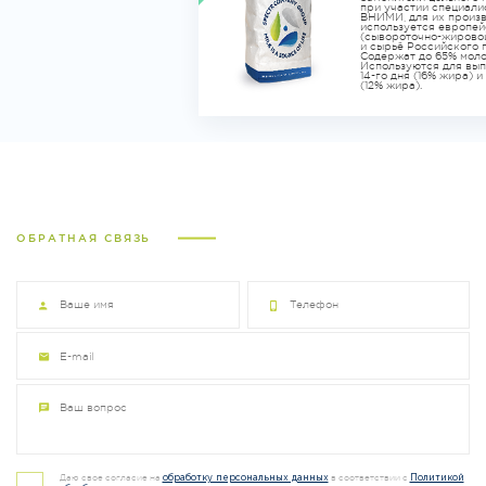
при участии специал
ВНИМИ, для их произ
используется европей
(сывороточно-жировой
и сырьё Российского 
Содержат до 65% моло
Используются для вып
14-го дня (16% жира) и 
(12% жира).
ОБРАТНАЯ СВЯЗЬ
Даю свое согласие на
в соответствии с
обработку персональных данных
Политикой