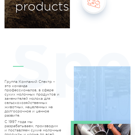
products
Cheese
Группа Компаний Спектр –
это команда
профессионалов, в сфере
сухих молочных продуктов и
заменителей молока для
сельскохозяйственных
животных, нацеленных на
долгосрочное и ценное
развите.
С 1997 года мы
разрабатываем, производим
и поставляем сухие молочные
продукты и корма по всей