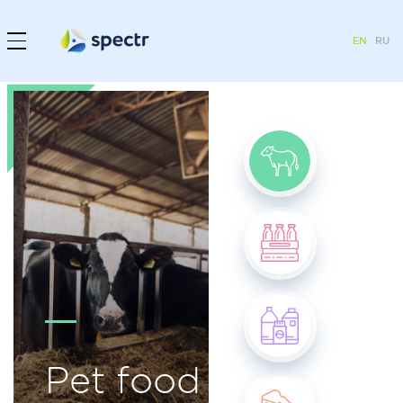
EN
RU
Pet food
products
Milk
products
Milk
Based
Mixes
Pet food