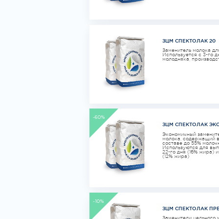
ЗЦМ СПЕКТОЛАК 20
Заменитель молока для
Используется с 3-го д
молодняка, производс
-60%
ЗЦМ СПЕКТОЛАК ЭК
Экономичный замените
молока, содержащий в
составе до 55% молоч
Используются для вып
22-го дня (16% жира) и
(12% жира)
-10%
ЗЦМ СПЕКТОЛАК ПР
Заменители цельного 